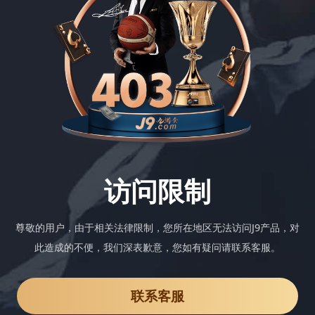
访问限制
尊敬的用户，由于相关法律限制，您所在地区无法访问J9产品，对
此造成的不便，我们深表歉意，您如有疑问请联系客服。
联系客服